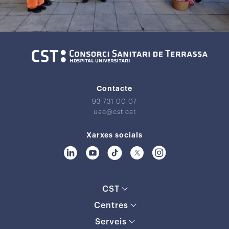
Contacte
93 731 00 07
uac@cst.cat
Xarxes socials
CST
Centres
Serveis