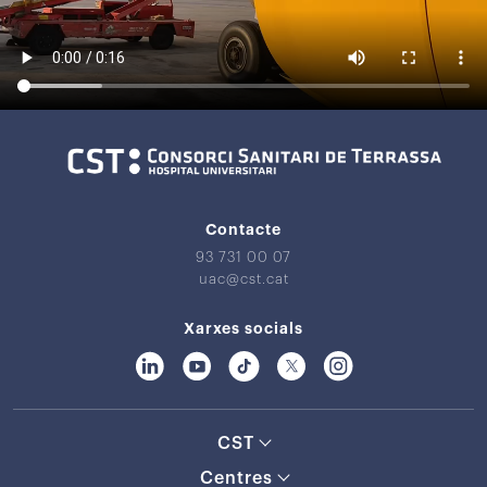
Contacte
93 731 00 07
uac@cst.cat
Xarxes socials
CST
Centres