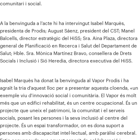
comunitari i social.
A la benvinguda a l’acte hi ha intervingut Isabel Marquès,
presidenta de Prodis; August Sáenz, president del CST; Manel
Balcells, director estratègic del HiSS; Sra. Aina Plaza, directora
general de Planificació en Recerca i Salut del Departament de
Salut; Hble. Sra. Mònica Martínez Bravo, consellera de Drets
Socials i Inclusió i Sió Heredia, directora executiva del HiSS.
Isabel Marquès ha donat la benvinguda al Vapor Prodis i ha
agraït la tria d’aquest lloc per a presentar aquesta cloenda, «un
exemple viu d’innovació social i comunitària. El Vapor és molt
més que un edifici rehabilitat, és un centre ocupacional. És un
projecte que uneix el patrimoni, la comunitat i el serveis
socials, posant les persones i la seva inclusió al centre del
projecte. És un espai transformador, on es dona suport a
persones amb discapacitat intel·lectual, amb paràlisi cerebral.