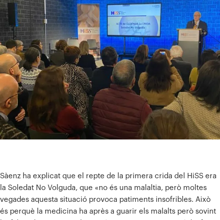
Sàenz ha explicat que el repte de la primera crida del HiSS era
la Soledat No Volguda, que «no és una malaltia, però moltes
vegades aquesta situació provoca patiments insofribles. Això
és perquè la medicina ha après a guarir els malalts però sovint