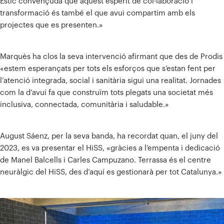
Estic convençuda que aquest esperit de col·laboració i
transformació és també el que avui compartim amb els
projectes que es presenten.»
Marquès ha clos la seva intervenció afirmant que des de Prodis
«estem esperançats per tots els esforços que s’estan fent per
l’atenció integrada, social i sanitària sigui una realitat. Jornades
com la d’avui fa que construïm tots plegats una societat més
inclusiva, connectada, comunitària i saludable.»
August Sáenz, per la seva banda, ha recordat quan, el juny del
2023, es va presentar el HiSS, «gràcies a l’empenta i dedicació
de Manel Balcells i Carles Campuzano. Terrassa és el centre
neuràlgic del HiSS, des d’aquí es gestionarà per tot Catalunya.»