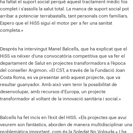
ha faltat el suport social perquè aquest tractament mèdic fos
complet i s’assolís la salut total. La manca de suport social pot
arribar a potenciar terrabastalls, tant personals com familiars.
Espero que el HiSS sigui el motor per a fer una sanitat
completa.»
Després ha intervingut Manel Balcells, que ha explicat que el
HiSS va néixer d’una convocatòria competitiva que va fer el
departament de Salut en projectes transformadors a l’època
del conseller Argimon. «El CST, a través de la Fundació Joan
Costa Roma, es va presentar amb aquest projecte, que va
resultar guanyador. Amb això vam tenir la possibilitat de
desenvolupar, amb recursos d’Europa, un projecte
transformador al voltant de la innovació sanitària i social.»
Balcells ha fet incís en l’èxit del HISS. «Els projectes que avui
veurem son fantàstics, aborden de manera multidisciplinar una
problemàtica important, com és la Soledat No Volguda.» I ha