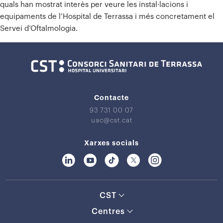
quals han mostrat interès per veure les instal·lacions i
equipaments de l’Hospital de Terrassa i més concretament el
Servei d’Oftalmologia.
Contacte
93 731 00 07
uac@cst.cat
Xarxes socials
CST
Centres