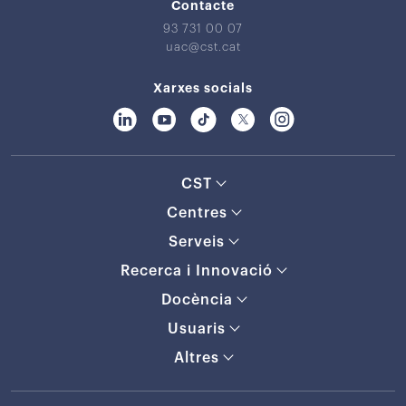
Contacte
93 731 00 07
uac@cst.cat
Xarxes socials
CST
Centres
Serveis
Recerca i Innovació
Docència
Usuaris
Altres