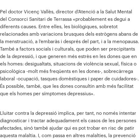
Pel doctor Vicenç Vallès, director d’Atenció a la Salut Mental
del Consorci Sanitari de Terrassa «probablement es degui a
diferents causes. Entre elles, les biològiques, sobretot
relacionades amb variacions brusques dels estrògens abans de
la menstruació, a l’embaràs i després del part, i a la menopausa.
També a factors socials i culturals, que poden ser precipitants
de la depressió, i que generen més estrès en les dones que en
els homes: desigualtats, situacions de violència sexual, física o
psicològica -molt més freqüents en les dones-, sobrecàrrega
laboral -ocupació, tasques domèstiques i paper de cuidadores-.
És possible, també, que les dones consultin amb més facilitat
que els homes per símptomes depressius».
Lluitar contra la depressió implica, per tant, no només intentar
diagnosticar i tractar adequadament els casos de les persones
afectades, sinó també ajudar qui es pot trobar en risc de patir
aquesta malaltia. I, com passa en altres malalties, la prevenció