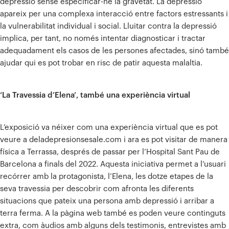
depressió sense especificar-ne la gravetat. La depressió
apareix per una complexa interacció entre factors estressants i
la vulnerabilitat individual i social. Lluitar contra la depressió
implica, per tant, no només intentar diagnosticar i tractar
adequadament els casos de les persones afectades, sinó també
ajudar qui es pot trobar en risc de patir aquesta malaltia.
‘La Travessia d’Elena’, també una experiència virtual
L’exposició va néixer com una experiència virtual que es pot
veure a deladepresionsesale.com i ara es pot visitar de manera
física a Terrassa, després de passar per l’Hospital Sant Pau de
Barcelona a finals del 2022. Aquesta iniciativa permet a l’usuari
recórrer amb la protagonista, l’Elena, les dotze etapes de la
seva travessia per descobrir com afronta les diferents
situacions que pateix una persona amb depressió i arribar a
terra ferma. A la pàgina web també es poden veure continguts
extra, com àudios amb alguns dels testimonis, entrevistes amb