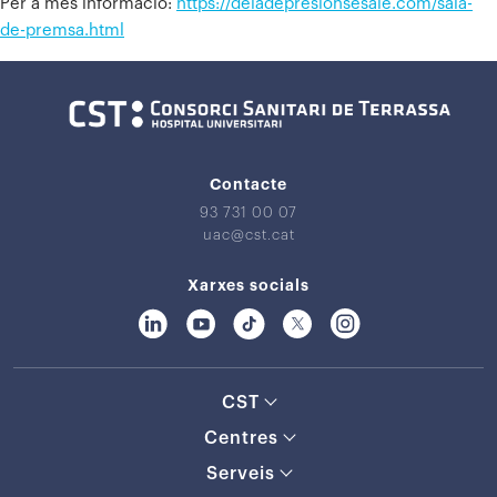
Per a més informació:
https://deladepresionsesale.com/sala-
de-premsa.html
Contacte
93 731 00 07
uac@cst.cat
Xarxes socials
CST
Centres
Serveis