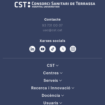
Contacte
93 731 00 07
uac@cst.cat
Xarxes socials
CST
Centres
Serveis
Recerca i Innovació
Docència
Usuaris