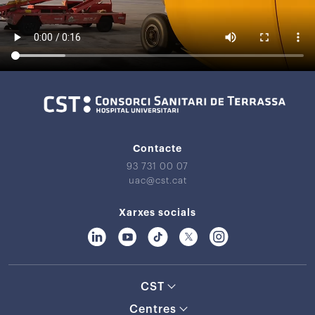
Contacte
93 731 00 07
uac@cst.cat
Xarxes socials
CST
Centres