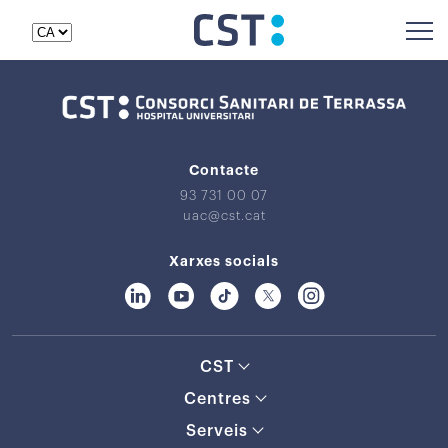
Contacte
93 731 00 07
uac@cst.cat
Xarxes socials
CST
Centres
Serveis