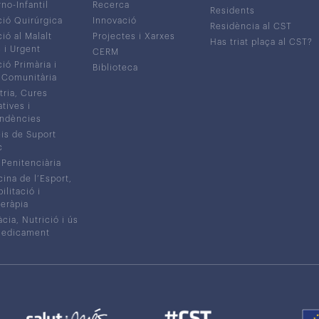
no-Infantil
Recerca
Residents
ió Quirúrgica
Innovació
Residència al CST
ió al Malalt
Projectes i Xarxes
Has triat plaça al CST?
c i Urgent
CERM
ió Primària i
Biblioteca
 Comunitària
tria, Cures
atives i
ndències
is de Suport
c
 Penitenciària
ina de l’Esport,
litació i
eràpia
cia, Nutrició i ús
medicament