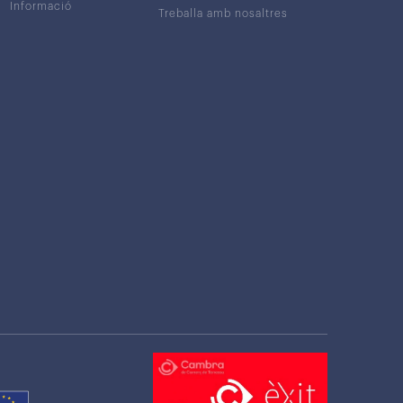
Informació
Treballa amb nosaltres