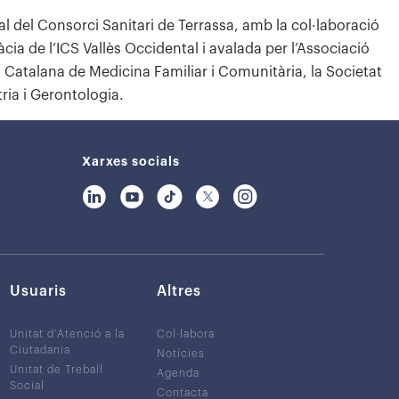
l del Consorci Sanitari de Terrassa, amb la col·laboració
ia de l’ICS Vallès Occidental i avalada per l’Associació
t Catalana de Medicina Familiar i Comunitària, la Societat
ria i Gerontologia.
Xarxes socials
Usuaris
Altres
Unitat d’Atenció a la
Col·labora
Ciutadania
Notícies
Unitat de Treball
Agenda
Social
Contacta