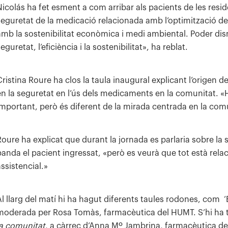
Nicolás ha fet esment a com arribar als pacients de les resid
seguretat de la medicació relacionada amb l’optimització de 
amb la sostenibilitat econòmica i medi ambiental. Poder di
eguretat, l’eficiència i la sostenibilitat», ha reblat.
ristina Roure ha clos la taula inaugural explicant l’origen de 
en la seguretat en l’ús dels medicaments en la comunitat. «
important, però és diferent de la mirada centrada en la com
Roure ha explicat que durant la jornada es parlaria sobre l
banda el pacient ingressat, «però es veurà que tot està relac
assistencial.»
Al llarg del matí hi ha hagut diferents taules rodones, com ‘E
moderada per Rosa Tomàs, farmacèutica del HUMT. S’hi ha 
la comunitat
, a càrrec d’Anna Mº Jambrina, farmacèutica d