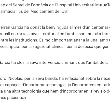
cap del Servei de Farmàcia de l’Hospital Universitari MútuaT
Farmàcia i ús del Medicament del CST.
Ferran Garcia ha donat la benvinguda al més d’un centenar d’
reball en xarxa a nivell territorial en l’àmbit sanitari. «La 
entre les institucions. És molt important anar a la una, amb 
prescripció, per la seguretat clínica i per la despesa que gen
Garcia ha clos la seva intervenció afirmant que l’àmbit de la
Jordi Nicolás, per la seva banda, ha reflexionat sobre la nec
ser capaços d’incorporar tecnologia, ja l’incorporem en l’ad
ha una altra tecnologia que hem d’incorporar en la revisió d
més pacients.»