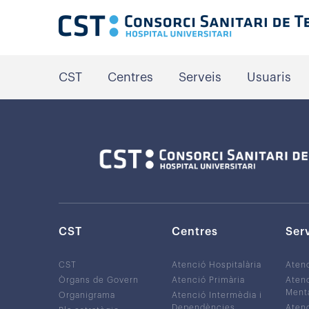
CST
Centres
Serveis
Usuaris
CST
Centres
Ser
CST
Atenció Hospitalària
Aten
Òrgans de Govern
Atenció Primària
Atenc
Ment
Organigrama
Atenció Intermèdia i
Dependències
Atenc