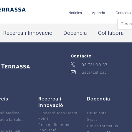
Notícies
Agenda
Contactar
Recerca i Innovació
Docència
Col·labora
Contacte
93 731 00 07
uac@cst.cat
veis
Recerca i
Docència
Innovació
ció Mèdica
Fundació Joan Costa
Estudiants
Roma
ió a la Salut
Graus
al
Àrea de Recerca i
Cicles formatius
Innovació
ió a la Salut