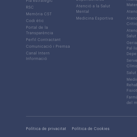
Pla estratègic
Mater
Atenció a la Salut
RSC
Mental
Atenc
Memòria CST
Medicina Esportiva
Atenc
Codi ètic
Críti
Portal de la
Atenc
Transparència
Salut
Perfil Contractant
Geria
Comunicació i Premsa
Pal·li
Canal Intern
Depe
Informació
Serve
Clíni
Salut
Medic
Rehabi
Fisiot
Farmà
del 
Política de privacitat
Política de Cookies