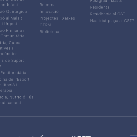
Postgrau i Màster
no-Infantil
Recerca
Residents
ió Quirúrgica
Innovació
Residència al CST
ió al Malalt
Projectes i Xarxes
Has triat plaça al CST?
c i Urgent
CERM
ió Primària i
Biblioteca
 Comunitària
tria, Cures
atives i
ndències
is de Suport
c
 Penitenciària
ina de l’Esport,
litació i
eràpia
cia, Nutrició i ús
medicament