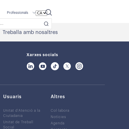
Professionals
Treballa amb nosaltres
Xarxes socials
Usuaris
Altres
Unitat d’Atenció a la
Col·labora
Ciutadania
Notícies
Unitat de Treball
Agenda
Social