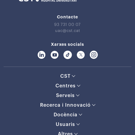
Contacte
93 731 00 07
uac@cst.cat
Xarxes socials
CST
Centres
Serveis
Recerca i Innovació
Docència
Usuaris
Altres