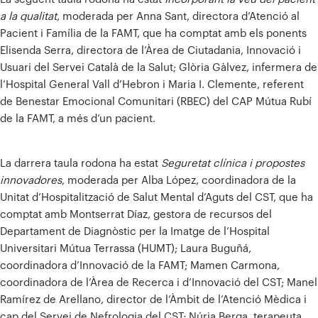
a la qualitat
, moderada per Anna Sant, directora d’Atenció al
Pacient i Família de la FAMT, que ha comptat amb els ponents
Elisenda Serra, directora de l’Àrea de Ciutadania, Innovació i
Usuari del Servei Català de la Salut; Glòria Gàlvez, infermera de
l’Hospital General Vall d’Hebron i Maria I. Clemente, referent
de Benestar Emocional Comunitari (RBEC) del CAP Mútua Rubí
de la FAMT, a més d’un pacient.
La darrera taula rodona ha estat
Seguretat clínica i propostes
innovadores
, moderada per Alba López, coordinadora de la
Unitat d’Hospitalització de Salut Mental d’Aguts del CST, que ha
comptat amb Montserrat Díaz, gestora de recursos del
Departament de Diagnòstic per la Imatge de l’Hospital
Universitari Mútua Terrassa (HUMT); Laura Buguñá,
coordinadora d’Innovació de la FAMT; Mamen Carmona,
coordinadora de l’Àrea de Recerca i d’Innovació del CST; Manel
Ramírez de Arellano, director de l’Àmbit de l’Atenció Mèdica i
cap del Servei de Nefrologia del CST; Núria Berga, terapeuta