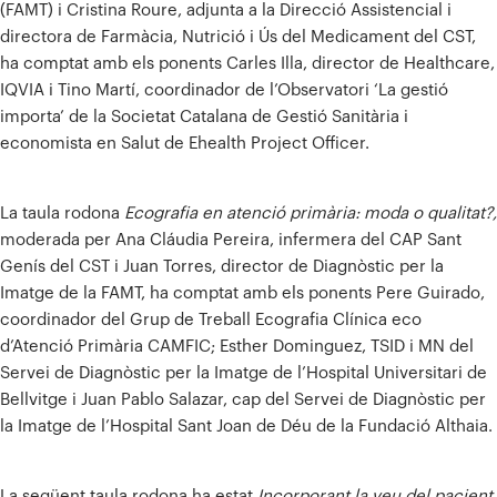
(FAMT) i Cristina Roure, adjunta a la Direcció Assistencial i
directora de Farmàcia, Nutrició i Ús del Medicament del CST,
ha comptat amb els ponents Carles Illa, director de Healthcare,
IQVIA i Tino Martí, coordinador de l’Observatori ‘La gestió
importa’ de la Societat Catalana de Gestió Sanitària i
economista en Salut de Ehealth Project Officer.
La taula rodona
Ecografia en atenció primària: moda o qualitat?,
moderada per Ana Cláudia Pereira, infermera del CAP Sant
Genís del CST i Juan Torres, director de Diagnòstic per la
Imatge de la FAMT, ha comptat amb els ponents Pere Guirado,
coordinador del Grup de Treball Ecografia Clínica eco
d’Atenció Primària CAMFIC; Esther Dominguez, TSID i MN del
Servei de Diagnòstic per la Imatge de l’Hospital Universitari de
Bellvitge i Juan Pablo Salazar, cap del Servei de Diagnòstic per
la Imatge de l’Hospital Sant Joan de Déu de la Fundació Althaia.
La següent taula rodona ha estat
Incorporant la veu del pacient