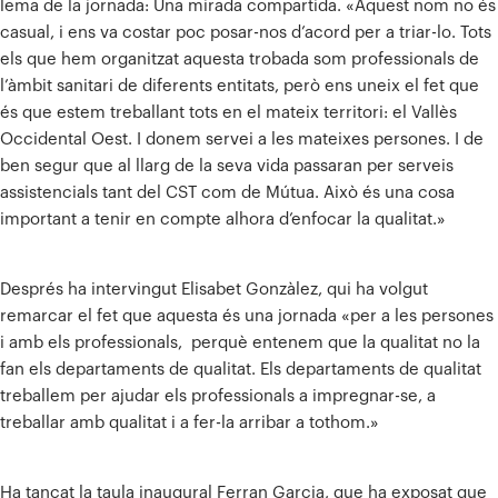
lema de la jornada: Una mirada compartida. «Aquest nom no és
casual, i ens va costar poc posar-nos d’acord per a triar-lo. Tots
els que hem organitzat aquesta trobada som professionals de
l’àmbit sanitari de diferents entitats, però ens uneix el fet que
és que estem treballant tots en el mateix territori: el Vallès
Occidental Oest. I donem servei a les mateixes persones. I de
ben segur que al llarg de la seva vida passaran per serveis
assistencials tant del CST com de Mútua. Això és una cosa
important a tenir en compte alhora d’enfocar la qualitat.»
Després ha intervingut Elisabet Gonzàlez, qui ha volgut
remarcar el fet que aquesta és una jornada «per a les persones
i amb els professionals, perquè entenem que la qualitat no la
fan els departaments de qualitat. Els departaments de qualitat
treballem per ajudar els professionals a impregnar-se, a
treballar amb qualitat i a fer-la arribar a tothom.»
Ha tancat la taula inaugural Ferran Garcia, que ha exposat que