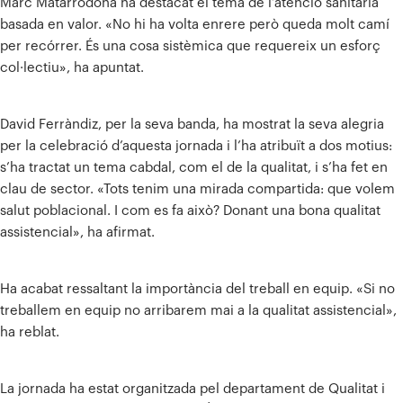
Marc Matarrodona ha destacat el tema de l’atenció sanitària
basada en valor. «No hi ha volta enrere però queda molt camí
per recórrer. És una cosa sistèmica que requereix un esforç
col·lectiu», ha apuntat.
David Ferràndiz, per la seva banda, ha mostrat la seva alegria
per la celebració d’aquesta jornada i l’ha atribuït a dos motius:
s’ha tractat un tema cabdal, com el de la qualitat, i s’ha fet en
clau de sector. «Tots tenim una mirada compartida: que volem
salut poblacional. I com es fa això? Donant una bona qualitat
assistencial», ha afirmat.
Ha acabat ressaltant la importància del treball en equip. «Si no
treballem en equip no arribarem mai a la qualitat assistencial»,
ha reblat.
La jornada ha estat organitzada pel departament de Qualitat i