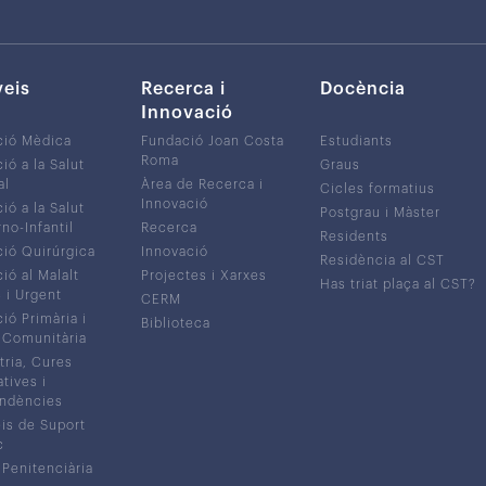
veis
Recerca i
Docència
Innovació
ció Mèdica
Fundació Joan Costa
Estudiants
Roma
ió a la Salut
Graus
al
Àrea de Recerca i
Cicles formatius
Innovació
ió a la Salut
Postgrau i Màster
no-Infantil
Recerca
Residents
ió Quirúrgica
Innovació
Residència al CST
ió al Malalt
Projectes i Xarxes
Has triat plaça al CST?
c i Urgent
CERM
ió Primària i
Biblioteca
 Comunitària
tria, Cures
atives i
ndències
is de Suport
c
 Penitenciària