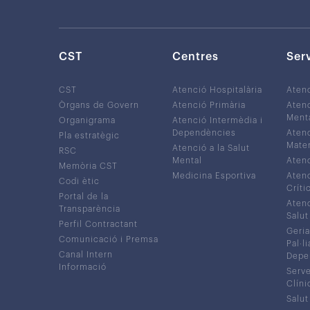
CST
Centres
Ser
CST
Atenció Hospitalària
Aten
Òrgans de Govern
Atenció Primària
Atenc
Ment
Organigrama
Atenció Intermèdia i
Dependències
Atenc
Pla estratègic
Mater
Atenció a la Salut
RSC
Mental
Atenc
Memòria CST
Medicina Esportiva
Atenc
Codi ètic
Críti
Portal de la
Atenc
Transparència
Salut
Perfil Contractant
Geria
Comunicació i Premsa
Pal·li
Canal Intern
Depe
Informació
Serve
Clíni
Salut