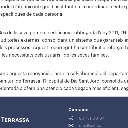
model d’atenció integral basat tant en la coordinació entre 
específiques de cada persona.
Des de la seva primera certificació, obtinguda l’any 2011, l
auditories externes, consolidant un sistema que garanteix es
dels processos. Aquest recorregut ha contribuït a reforçar l’o
 les necessitats dels usuaris i de les seves famílies.
Amb aquesta renovació, i amb la col·laboració del Departame
Sanitari de Terrassa, l’Hospital de Dia Sant Jordi consolida un
orientada a oferir una atenció cada vegada més eficient, seg
Contacte
93 731 00 07
uac@cst.cat