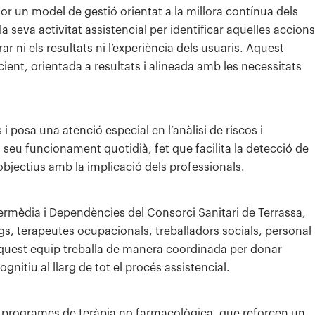
r un model de gestió orientat a la millora contínua dels
 seva activitat assistencial per identificar aquelles accions
r ni els resultats ni l’experiència dels usuaris. Aquest
nt, orientada a resultats i alineada amb les necessitats
osa una atenció especial en l’anàlisi de riscos i
l seu funcionament quotidià, fet que facilita la detecció de
d’objectius amb la implicació dels professionals.
ntermèdia i Dependències del Consorci Sanitari de Terrassa,
gs, terapeutes ocupacionals, treballadors socials, personal
. Aquest equip treballa de manera coordinada per donar
itiu al llarg de tot el procés assistencial.
e programes de teràpia no farmacològica, que reforcen un