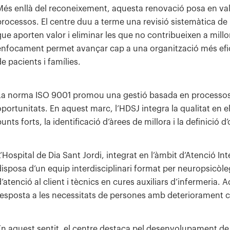
Més enllà del reconeixement, aquesta renovació posa en valo
processos. El centre duu a terme una revisió sistemàtica de la
que aporten valor i eliminar les que no contribueixen a millora
enfocament permet avançar cap a una organització més eficie
e pacients i famílies.
La norma ISO 9001 promou una gestió basada en processos i p
oportunitats. En aquest marc, l’HDSJ integra la qualitat en e
unts forts, la identificació d’àrees de millora i la definició 
L’Hospital de Dia Sant Jordi, integrat en l’àmbit d’Atenció I
disposa d’un equip interdisciplinari format per neuropsicòle
d’atenció al client i tècnics en cures auxiliars d’infermeria
resposta a les necessitats de persones amb deteriorament cogn
En aquest sentit, el centre destaca pel desenvolupament d