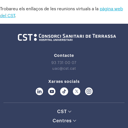
Trobareu els enllaços de les reunions virtuals a la
pàgina web
del CST
.
Contacte
93 731 00 07
uac@cst.cat
Xarxes socials
CST
Centres