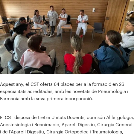
Aquest any, el CST oferta 64 places per a la formació en 26
especialitats acreditades, amb les novetats de Pneumologia i
Farmàcia amb la seva primera incorporació.
El CST disposa de tretze Unitats Docents, com són Al·lergologia,
Anestesiologia i Reanimació, Aparell Digestiu, Cirurgia General
i de l’Aparell Digestiu, Cirurgia Ortopèdica i Traumatologia,