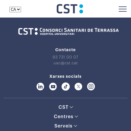
Contacte
93 731 00 07
uac@cst.cat
Xarxes socials
CST
Centres
Serveis