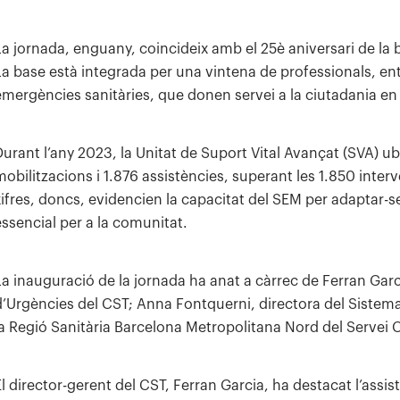
La jornada, enguany, coincideix amb el 25è aniversari de la 
La base està integrada per una vintena de professionals, ent
emergències sanitàries, que donen servei a la ciutadania en l
Durant l’any 2023, la Unitat de Suport Vital Avançat (SVA) 
mobilitzacions i 1.876 assistències, superant les 1.850 interv
xifres, doncs, evidencien la capacitat del SEM per adaptar-
essencial per a la comunitat.
La inauguració de la jornada ha anat a càrrec de Ferran Garci
d’Urgències del CST; Anna Fontquerni, directora del Sistem
la Regió Sanitària Barcelona Metropolitana Nord del Servei C
El director-gerent del CST, Ferran Garcia, ha destacat l’assis