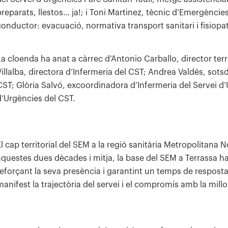
preparats, llestos… ja!; i Toni Martinez, tècnic d’Emergènc
conductor: evacuació, normativa transport sanitari i fisiop
La cloenda ha anat a càrrec d’Antonio Carballo, director ter
Villalba, directora d’Infermeria del CST; Andrea Valdés, sotsd
CST; Glòria Salvó, excoordinadora d’Infermeria del Servei d’
d’Urgències del CST.
El cap territorial del SEM a la regió sanitària Metropolitana 
aquestes dues dècades i mitja, la base del SEM a Terrassa h
reforçant la seva presència i garantint un temps de respost
manifest la trajectòria del servei i el compromís amb la mill