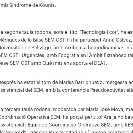
amb Síndrome de Kounis.
La segona taula rodona, sota el títol ‘Tecnologia i cor’, ha
Mèdiques de la Base SEM CST. Hi ha participat Anna Gálvez, 
Universitari de Bellvitge, amb Arribem a hemodinàmica: i ar
SEM CST i Urgències, amb Ecografia en l’Àmbit Extrahospital
Base SEM CST amb Què més ens aporta el DEA?.
Després ha estat el torn de Marisa Barrionuevo, metgessa a
assistencial del SEM, amb la conferència Pseudoactivitat el
La tercera taula rodona, moderada per Maria José Moya, met
Coordinació Operativa SEM, ha portat per títol Ara ja no b
assistencial i Equip de Coordinació Operativa SEM, amb REB
del Servei d’Urgències Parc Sanitari Taulí, metge assisten