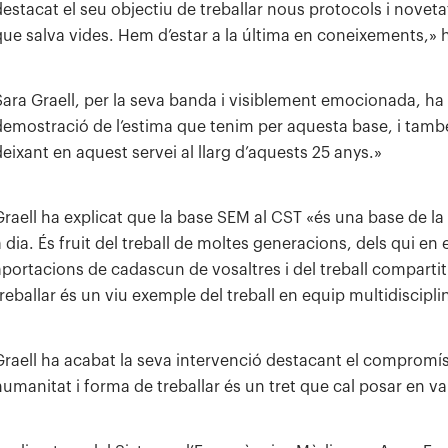
destacat el seu objectiu de treballar nous protocols i noveta
que salva vides. Hem d’estar a la última en coneixements,» h
Sara Graell, per la seva banda i visiblement emocionada, ha 
demostració de l’estima que tenim per aquesta base, i tam
deixant en aquest servei al llarg d’aquests 25 anys.»
Graell ha explicat que la base SEM al CST «és una base de la 
a dia. És fruit del treball de moltes generacions, dels qui en
aportacions de cadascun de vosaltres i del treball compartit
reballar és un viu exemple del treball en equip multidisciplin
Graell ha acabat la seva intervenció destacant el compromí
humanitat i forma de treballar és un tret que cal posar en va