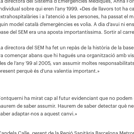
La directora del Sistema d’Emergències Mèdiques, Anna Fontq
individual sobre qui eren l’any 1999. «Des de llavors tot ha 
extrahospitalàries i a l’atenció a les persones, ha passat el 
quin model català d’emergències es volia. A dia d’avui ni e
base del SEM era una aposta importantíssima. Sortir al car
La directora del SEM ha fet un repàs de la història de la ba
va començar abans que hi hagués una organització amb visió
des de l’any ‘99 al 2005, van assumir moltes responsabilitats,
present perquè és d’una valentia important.»
Fontquerni ha mirat cap al futur evidenciant que no podem 
haurem de saber assumir. Haurem de saber detectar què nece
saber adaptar-nos a aquest canvi.»
Candela Calle, gerent de la Regió Sanitària Barcelona Metrop