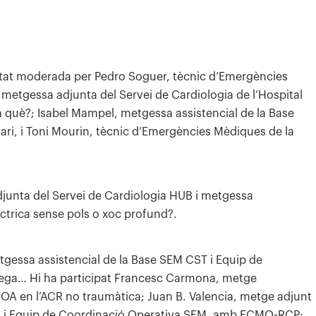
 estat moderada per Pedro Soguer, tècnic d’Emergències
metgessa adjunta del Servei de Cardiologia de l’Hospital
a què?; Isabel Mampel, metgessa assistencial de la Base
ari, i Toni Mourin, tècnic d’Emergències Mèdiques de la
djunta del Servei de Cardiologia HUB i metgessa
èctrica sense pols o xoc profund?.
gessa assistencial de la Base SEM CST i Equip de
atega… Hi ha participat Francesc Carmona, metge
OA en l’ACR no traumàtica; Juan B. Valencia, metge adjunt
cial i Equip de Coordinació Operativa SEM, amb ECMO-RCP: