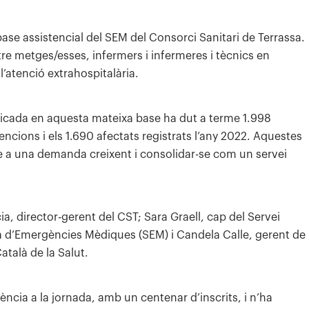
base assistencial del SEM del Consorci Sanitari de Terrassa.
re metges/esses, infermers i infermeres i tècnics en
’atenció extrahospitalària.
ubicada en aquesta mateixa base ha dut a terme 1.998
encions i els 1.690 afectats registrats l’any 2022. Aquestes
se a una demanda creixent i consolidar-se com un servei
a, director-gerent del CST; Sara Graell, cap del Servei
a d’Emergències Mèdiques (SEM) i Candela Calle, gerent de
atalà de la Salut.
tència a la jornada, amb un centenar d’inscrits, i n’ha