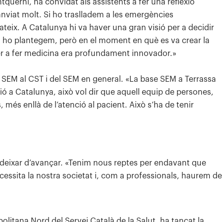
uerni, ha convidat als assistents a fer una reflexió
canviat molt. Si ho traslladem a les emergències
mateix. A Catalunya hi va haver una gran visió per a decidir
ns ho plantegem, però en el moment en què es va crear la
rer a fer medicina era profundament innovador.»
se SEM al CST i del SEM en general. «La base SEM a Terrassa
 a Catalunya, això vol dir que aquell equip de persones,
 més enllà de l’atenció al pacient. Això s’ha de tenir
deixar d’avançar. «Tenim nous reptes per endavant que
ssita la nostra societat i, com a professionals, haurem de
olitana Nord del Servei Català de la Salut, ha tancat la