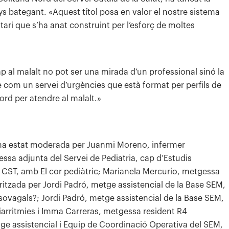
nys bategant. «Aquest títol posa en valor el nostre sistema
itari que s’ha anat construint per l’esforç de moltes
 al malalt no pot ser una mirada d’un professional sinó la
 com un servei d’urgències que està format per perfils de
ord per atendre al malalt.»
, ha estat moderada per Juanmi Moreno, infermer
essa adjunta del Servei de Pediatria, cap d’Estudis
l CST, amb El cor pediàtric; Marianela Mercurio, metgessa
ritzada per Jordi Padró, metge assistencial de la Base SEM,
asovagals?; Jordi Padró, metge assistencial de la Base SEM,
uiarritmies i Imma Carreras, metgessa resident R4
tge assistencial i Equip de Coordinació Operativa del SEM,