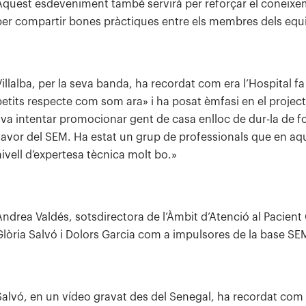
Aquest esdeveniment també servirà per reforçar el coneixem
per compartir bones pràctiques entre els membres dels equ
Villalba, per la seva banda, ha recordat com era l’Hospital 
petits respecte com som ara» i ha posat èmfasi en el project
«va intentar promocionar gent de casa enlloc de dur-la de fo
llavor del SEM. Ha estat un grup de professionals que en a
nivell d’expertesa tècnica molt bo.»
Andrea Valdés, sotsdirectora de l’Àmbit d’Atenció al Pacient 
Glòria Salvó i Dolors Garcia com a impulsores de la base SEM
Salvó, en un vídeo gravat des del Senegal, ha recordat com v