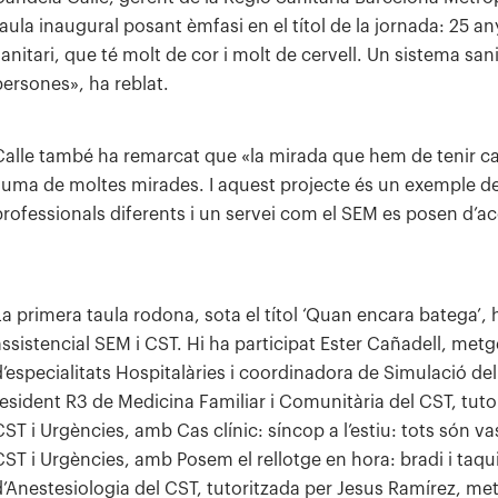
taula inaugural posant èmfasi en el títol de la jornada: 25 a
sanitari, que té molt de cor i molt de cervell. Un sistema san
persones», ha reblat.
Calle també ha remarcat que «la mirada que hem de tenir cap
suma de moltes mirades. I aquest projecte és un exemple de
professionals diferents i un servei com el SEM es posen d’ac
La primera taula rodona, sota el títol ‘Quan encara batega’
assistencial SEM i CST. Hi ha participat Ester Cañadell, metg
d’especialitats Hospitalàries i coordinadora de Simulació de
resident R3 de Medicina Familiar i Comunitària del CST, tuto
CST i Urgències, amb Cas clínic: síncop a l’estiu: tots són v
CST i Urgències, amb Posem el rellotge en hora: bradi i taq
d’Anestesiologia del CST, tutoritzada per Jesus Ramírez, me