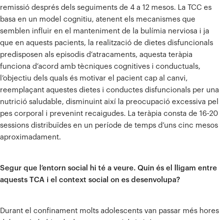
remissió després dels seguiments de 4 a 12 mesos. La TCC es
basa en un model cognitiu, atenent els mecanismes que
semblen influir en el manteniment de la bulímia nerviosa i ja
que en aquests pacients, la realització de dietes disfuncionals
predisposen als episodis d’atracaments, aquesta teràpia
funciona d’acord amb tècniques cognitives i conductuals,
l’objectiu dels quals és motivar el pacient cap al canvi,
reemplaçant aquestes dietes i conductes disfuncionals per una
nutrició saludable, disminuint així la preocupació excessiva pel
pes corporal i prevenint recaigudes. La teràpia consta de 16-20
sessions distribuïdes en un període de temps d’uns cinc mesos
aproximadament.
Segur que l’entorn social hi té a veure. Quin és el lligam entre
aquests TCA i el context social on es desenvolupa?
Durant el confinament molts adolescents van passar més hores