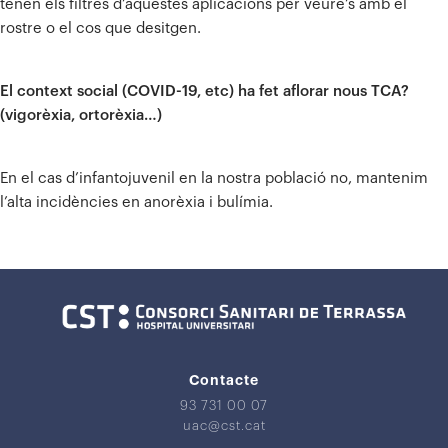
tenen els filtres d’aquestes aplicacions per veure’s amb el
rostre o el cos que desitgen.
El context social (COVID-19, etc) ha fet aflorar nous TCA?
(vigorèxia, ortorèxia…)
En el cas d’infantojuvenil en la nostra població no, mantenim
l’alta incidències en anorèxia i bulímia.
Contacte
93 731 00 07
uac@cst.cat