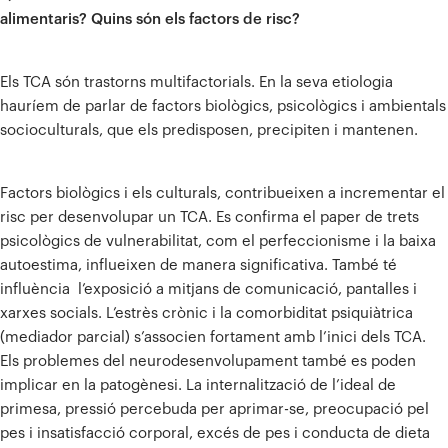
alimentaris? Quins són els factors de risc?
Els TCA són trastorns multifactorials. En la seva etiologia
hauríem de parlar de factors biològics, psicològics i ambientals
socioculturals, que els predisposen, precipiten i mantenen.
Factors biològics i els culturals, contribueixen a incrementar el
risc per desenvolupar un TCA. Es confirma el paper de trets
psicològics de vulnerabilitat, com el perfeccionisme i la baixa
autoestima, influeixen de manera significativa. També té
influència l’exposició a mitjans de comunicació, pantalles i
xarxes socials. L’estrès crònic i la comorbiditat psiquiàtrica
(mediador parcial) s’associen fortament amb l’inici dels TCA.
Els problemes del neurodesenvolupament també es poden
implicar en la patogènesi. La internalització de l’ideal de
primesa, pressió percebuda per aprimar-se, preocupació pel
pes i insatisfacció corporal, excés de pes i conducta de dieta