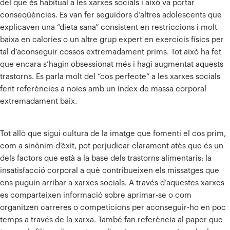
del que és habitual a les xarxes socials i això va portar
conseqüències. Es van fer seguidors d’altres adolescents que
explicaven una “dieta sana” consistent en restriccions i molt
baixa en calories o un altre grup expert en exercicis físics per
tal d’aconseguir cossos extremadament prims. Tot això ha fet
que encara s’hagin obsessionat més i hagi augmentat aquests
trastorns. Es parla molt del “cos perfecte” a les xarxes socials
fent referències a noies amb un índex de massa corporal
extremadament baix.
Tot allò que sigui cultura de la imatge que fomenti el cos prim,
com a sinònim d’èxit, pot perjudicar clarament atès que és un
dels factors que està a la base dels trastorns alimentaris: la
insatisfacció corporal a què contribueixen els missatges que
ens puguin arribar a xarxes socials. A través d’aquestes xarxes
es comparteixen informació sobre aprimar-se o com
organitzen carreres o competicions per aconseguir-ho en poc
temps a través de la xarxa. També fan referència al paper que