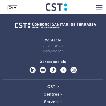
Contacte
93 731 00 07
uac@cst.cat
Xarxes socials
CST
Centres
Serveis