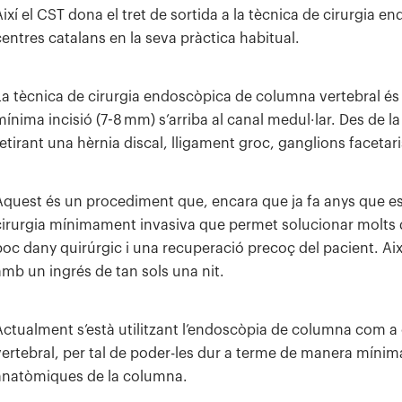
Així el CST dona el tret de sortida a la tècnica de cirurgia
centres catalans en la seva pràctica habitual.
La tècnica de cirurgia endoscòpica de columna vertebral és 
mínima incisió (7-8 mm) s’arriba al canal medul·lar. Des de l
etirant una hèrnia discal, lligament groc, ganglions facetaris o
Aquest és un procediment que, encara que ja fa anys que es 
cirurgia mínimament invasiva que permet solucionar molts
poc dany quirúrgic i una recuperació precoç del pacient. A
amb un ingrés de tan sols una nit.
Actualment s’està utilitzant l’endoscòpia de columna com a
vertebral, per tal de poder-les dur a terme de manera mínim
anatòmiques de la columna.