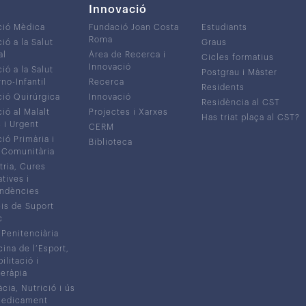
Innovació
ció Mèdica
Fundació Joan Costa
Estudiants
Roma
ió a la Salut
Graus
al
Àrea de Recerca i
Cicles formatius
Innovació
ió a la Salut
Postgrau i Màster
no-Infantil
Recerca
Residents
ió Quirúrgica
Innovació
Residència al CST
ió al Malalt
Projectes i Xarxes
Has triat plaça al CST?
c i Urgent
CERM
ió Primària i
Biblioteca
 Comunitària
tria, Cures
atives i
ndències
is de Suport
c
 Penitenciària
ina de l’Esport,
litació i
eràpia
cia, Nutrició i ús
medicament