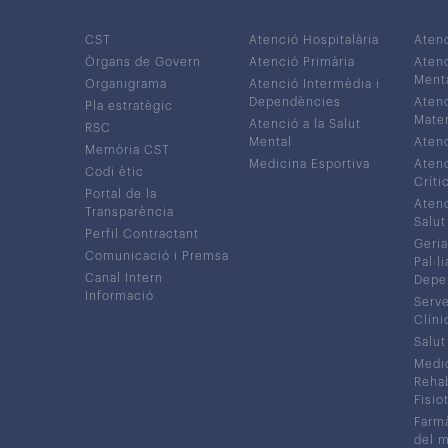
CST
Atenció Hospitalària
Aten
Òrgans de Govern
Atenció Primària
Atenc
Ment
Organigrama
Atenció Intermèdia i
Dependències
Atenc
Pla estratègic
Mater
Atenció a la Salut
RSC
Mental
Atenc
Memòria CST
Medicina Esportiva
Atenc
Codi ètic
Críti
Portal de la
Atenc
Transparència
Salut
Perfil Contractant
Geria
Comunicació i Premsa
Pal·li
Canal Intern
Depe
Informació
Serve
Clíni
Salut
Medic
Rehabi
Fisiot
Farmà
del 