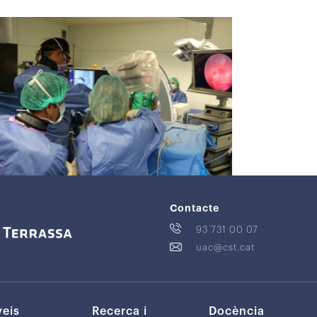
Contacte
93 731 00 07
uac@cst.cat
veis
Recerca i
Docència