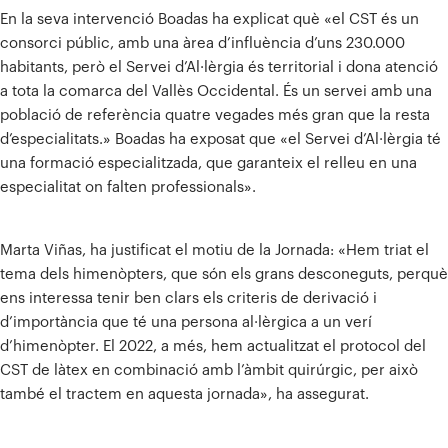
En la seva intervenció Boadas ha explicat què «el CST és un
consorci públic, amb una àrea d’influència d’uns 230.000
habitants, però el Servei d’Al·lèrgia és territorial i dona atenció
a tota la comarca del Vallès Occidental. És un servei amb una
població de referència quatre vegades més gran que la resta
d’especialitats.» Boadas ha exposat que «el Servei d’Al·lèrgia té
una formació especialitzada, que garanteix el relleu en una
especialitat on falten professionals».
Marta Viñas, ha justificat el motiu de la Jornada: «Hem triat el
tema dels himenòpters, que són els grans desconeguts, perquè
ens interessa tenir ben clars els criteris de derivació i
d’importància que té una persona al·lèrgica a un verí
d’himenòpter. El 2022, a més, hem actualitzat el protocol del
CST de làtex en combinació amb l’àmbit quirúrgic, per això
també el tractem en aquesta jornada», ha assegurat.