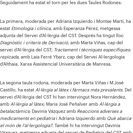
Seguidament ha estat el torn per les dues Taules Rodones:
La primera, moderada per Adriana Izquierdo i Montse Martí, ha
estat
Etimologia i clínica
, amb Esperanza Pérez, metgessa
adjunta del Servei d’Al·lèrgia del CST. Després ha tingut lloc
Diagnòstic i criteris de Derivació
, amb Marta Viñas, cap del
servei d’Al·lèrgia del CST;
Tractament i tècniques específiques:
repicada
, amb Laia Ferré Ybarz, cap del Servei Al·lergologia
d’Althaia, Xarxa Assistencial Universitària de Manresa.
La segona taula rodona, moderada per Marta Viñas i M.José
Castillo, ha estat
Al·lèrgia al làtex i fàrmacs més prevalents
. Del
servei d’Al·lèrgia del CST hi han intervingut Nora Hernández,
amb
Al·lèrgia al làtex
; Maria José Peñalver amb
Al·lèrgia a
betalactàmics
; Davinia Vázquez amb
Reaccions adverses a
medicaments en pediatria
i Adriana Izquierdo amb
Què abarca
el món de l’al·lergologia?.
També hi ha intervingut Davinia
Vázquez, metgessa adjunta del servei de Pediatria del CST amb