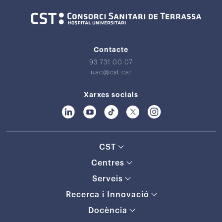
Contacte
93 731 00 07
uac@cst.cat
Xarxes socials
CST
Centres
Serveis
Recerca i Innovació
Docència