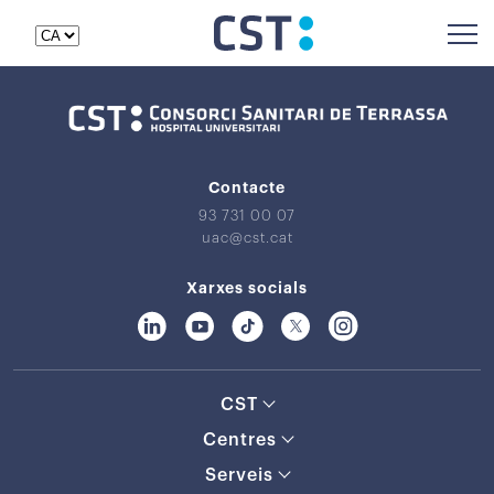
Contacte
93 731 00 07
uac@cst.cat
Xarxes socials
CST
Centres
Serveis