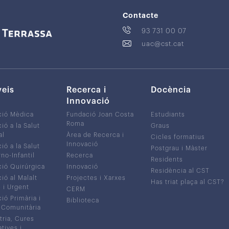
Contacte
93 731 00 07
uac@cst.cat
veis
Recerca i
Docència
Innovació
ció Mèdica
Fundació Joan Costa
Estudiants
Roma
ió a la Salut
Graus
al
Àrea de Recerca i
Cicles formatius
Innovació
ió a la Salut
Postgrau i Màster
no-Infantil
Recerca
Residents
ió Quirúrgica
Innovació
Residència al CST
ió al Malalt
Projectes i Xarxes
Has triat plaça al CST?
c i Urgent
CERM
ió Primària i
Biblioteca
 Comunitària
tria, Cures
atives i