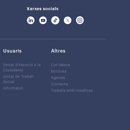
Xarxes socials
Usuaris
Altres
Unitat d’Atenció a la
Col·labora
Ciutadania
Notícies
Unitat de Treball
Agenda
Social
Contacta
Informació
Treballa amb nosaltres