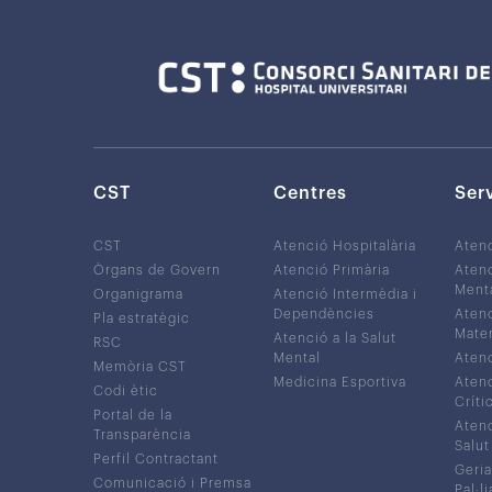
CST
Centres
Ser
CST
Atenció Hospitalària
Aten
Òrgans de Govern
Atenció Primària
Atenc
Ment
Organigrama
Atenció Intermèdia i
Dependències
Atenc
Pla estratègic
Mater
Atenció a la Salut
RSC
Mental
Atenc
Memòria CST
Medicina Esportiva
Atenc
Codi ètic
Críti
Portal de la
Atenc
Transparència
Salut
Perfil Contractant
Geria
Comunicació i Premsa
Pal·li