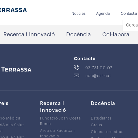
Notícies
Agenda
Contactar
Recerca i Innovació
Docència
Col·labora
Contacte
93 731 00 07
uac@cst.cat
veis
Recerca i
Docència
Innovació
ció Mèdica
Fundació Joan Costa
Estudiants
Roma
ió a la Salut
Graus
al
Àrea de Recerca i
Cicles formatius
Innovació
ió a la Salut