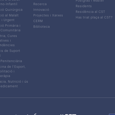
Postgrau i Màster
no-Infantil
Recerca
Residents
ió Quirúrgica
Innovació
Residència al CST
ió al Malalt
Projectes i Xarxes
Has triat plaça al CST?
c i Urgent
CERM
ió Primària i
Biblioteca
 Comunitària
tria, Cures
atives i
ndències
is de Suport
c
 Penitenciària
ina de l’Esport,
litació i
eràpia
cia, Nutrició i ús
medicament