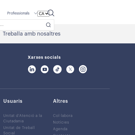
Professionals
Treballa amb nosaltres
Xarxes socials
Usuaris
Altres
Unitat d’Atenció a la
Col·labora
Ciutadania
Notícies
Unitat de Treball
Agenda
Social