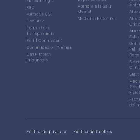
Pla estratègic
Mater
Atenció a la Salut
RSC
Mental
Atenc
Memòria CST
Medicina Esportiva
Atenc
Codi ètic
Críti
Portal de la
Atenc
Transparència
Salut
Perfil Contractant
Geria
Comunicació i Premsa
Pal·li
Canal Intern
Depe
Informació
Serve
Clíni
Salut
Medic
Rehabi
Fisiot
Farmà
del 
Política de privacitat
Política de Cookies