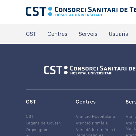
CST
Centres
Serveis
Usuaris
CST
Centres
Ser
CST
Atenció Hospitalària
Aten
Òrgans de Govern
Atenció Primària
Atenc
Ment
Organigrama
Atenció Intermèdia i
Dependències
Atenc