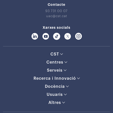
Contacte
93 731 00 07
uac@cst.cat
Xarxes socials
CST
Centres
Serveis
Recerca i Innovació
Docència
Usuaris
Altres