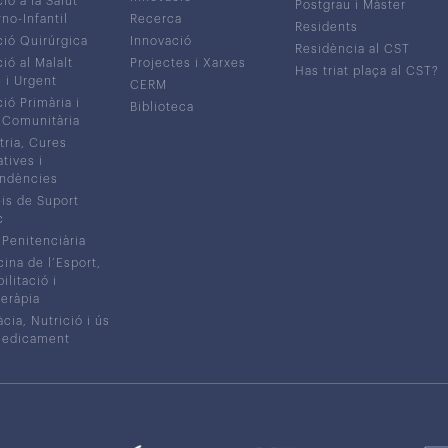
ió a la Salut
Postgrau i Màster
no-Infantil
Recerca
Residents
ió Quirúrgica
Innovació
Residència al CST
ió al Malalt
Projectes i Xarxes
Has triat plaça al CST?
c i Urgent
CERM
ió Primària i
Biblioteca
 Comunitària
tria, Cures
atives i
ndències
is de Suport
c
 Penitenciària
ina de l’Esport,
litació i
eràpia
cia, Nutrició i ús
medicament