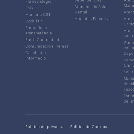
Dependències
Atenc
Pla estratègic
Mater
Atenció a la Salut
RSC
Mental
Atenc
Memòria CST
Medicina Esportiva
Atenc
Codi ètic
Críti
Portal de la
Atenc
Transparència
Salut
Perfil Contractant
Geria
Comunicació i Premsa
Pal·li
Canal Intern
Depe
Informació
Serve
Clíni
Salut
Medic
Rehabi
Fisiot
Farmà
del 
Política de privacitat
Política de Cookies