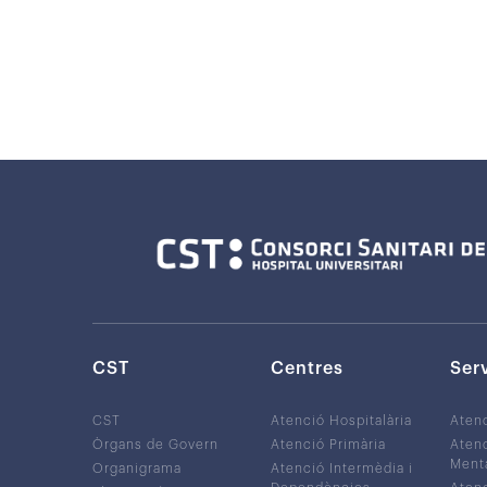
CST
Centres
Ser
CST
Atenció Hospitalària
Aten
Òrgans de Govern
Atenció Primària
Atenc
Ment
Organigrama
Atenció Intermèdia i