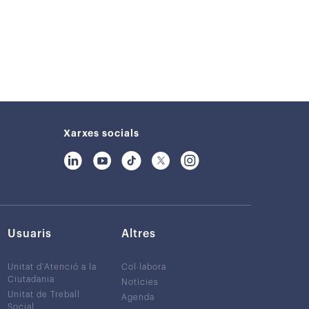
Xarxes socials
Usuaris
Altres
Unitat d’Atenció a la
Col·labora
Ciutadania
Notícies
Unitat de Treball
Agenda
Social