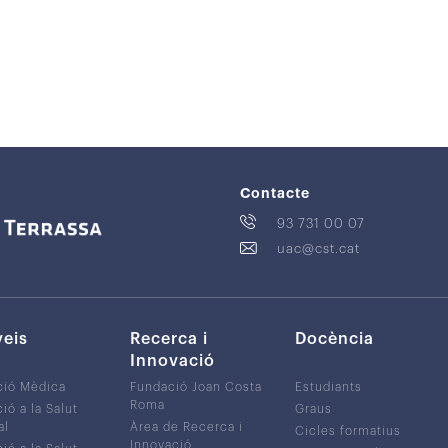
Contacte
93 731 00 07
uac@cst.cat
veis
Recerca i
Docència
Innovació
ció Mèdica
Fundació Joan Costa
Estudiants
Roma
ió a la Salut
Graus
al
Àrea de Recerca i
Cicles formatius
Innovació