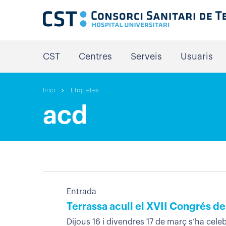
CST
Centres
Serveis
Usuaris
Inici
Etiquetes
acd
Entrada
Terrassa acull el XVII Congrés de
Dijous 16 i divendres 17 de març s’ha celeb