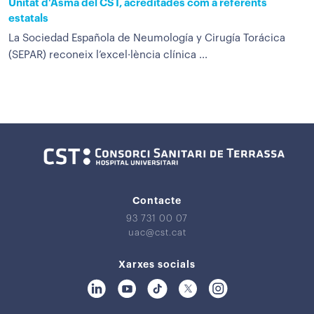
Unitat d'Asma del CST, acreditades com a referents
estatals
La Sociedad Española de Neumología y Cirugía Torácica
(SEPAR) reconeix l’excel·lència clínica ...
Contacte
93 731 00 07
uac@cst.cat
Xarxes socials