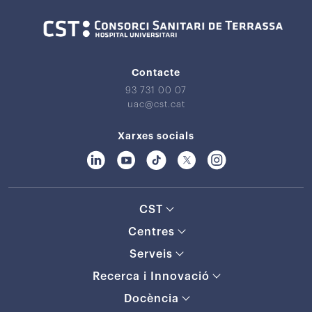
Contacte
93 731 00 07
uac@cst.cat
Xarxes socials
CST
Centres
Serveis
Recerca i Innovació
Docència