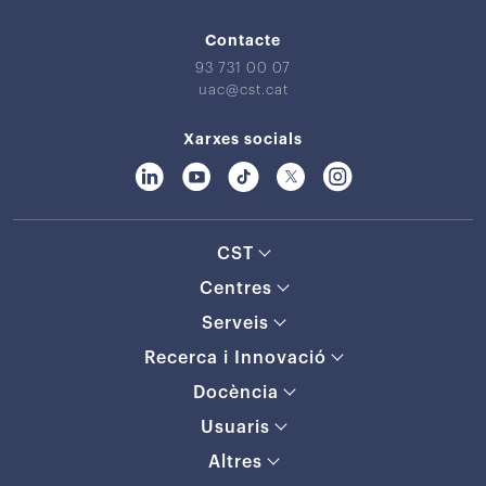
Contacte
93 731 00 07
uac@cst.cat
Xarxes socials
CST
Centres
Serveis
Recerca i Innovació
Docència
Usuaris
Altres