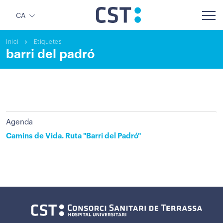
CA
Inici
Etiquetes
barri del padró
Agenda
Camins de Vida. Ruta "Barri del Padró"