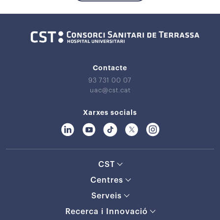
Contacte
93 731 00 07
uac@cst.cat
Xarxes socials
CST
Centres
Serveis
Recerca i Innovació