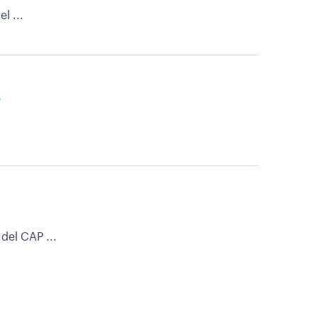
l ...
T
del CAP ...