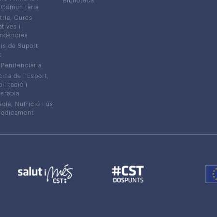
Biblioteca
 Comunitària
tria, Cures
atives i
ndències
is de Suport
c
 Penitenciària
ina de l’Esport,
litació i
eràpia
cia, Nutrició i ús
medicament