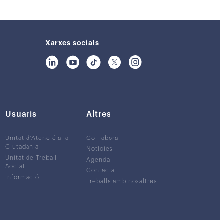
Xarxes socials
Usuaris
Altres
Unitat d’Atenció a la
Col·labora
Ciutadania
Notícies
Unitat de Treball
Agenda
Social
Contacta
Informació
Treballa amb nosaltres