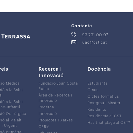
Contacte
93 731 00 07
uac@cst.cat
veis
Recerca i
Docència
Innovació
ció Mèdica
Fundació Joan Costa
Estudiants
Roma
ió a la Salut
Graus
al
Àrea de Recerca i
Cicles formatius
Innovació
ió a la Salut
Postgrau i Màster
no-Infantil
Recerca
Residents
ió Quirúrgica
Innovació
Residència al CST
ió al Malalt
Projectes i Xarxes
Has triat plaça al CST?
c i Urgent
CERM
ió Primària i