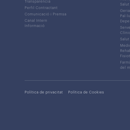
Transparència
Salut
Perfil Contractant
Geria
Comunicació i Premsa
Pal·li
Canal Intern
Depe
Informació
Serve
Clíni
Salut
Medic
Rehabi
Fisiot
Farmà
del 
Política de privacitat
Política de Cookies