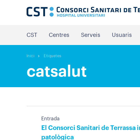
CST
Centres
Serveis
Usuaris
Inici
Etiquetes
catsalut
Entrada
El Consorci Sanitari de Terrassa 
patològica