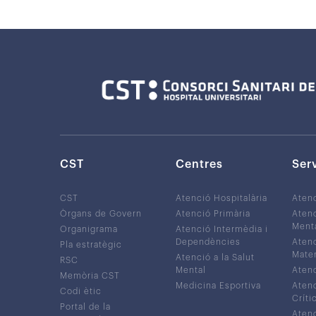
CST
Centres
Ser
CST
Atenció Hospitalària
Aten
Òrgans de Govern
Atenció Primària
Atenc
Ment
Organigrama
Atenció Intermèdia i
Dependències
Atenc
Pla estratègic
Mater
Atenció a la Salut
RSC
Mental
Atenc
Memòria CST
Medicina Esportiva
Atenc
Codi ètic
Críti
Portal de la
Atenc