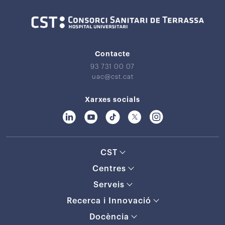
Contacte
93 731 00 07
uac@cst.cat
Xarxes socials
CST
Centres
Serveis
Recerca i Innovació
Docència