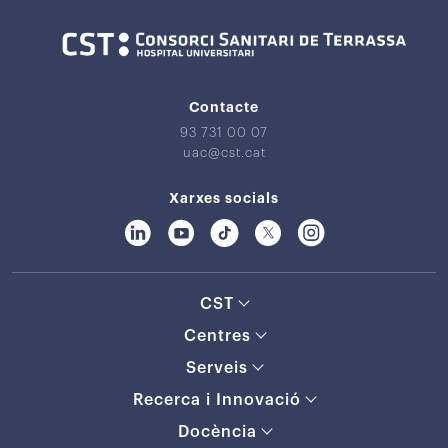
Contacte
93 731 00 07
uac@cst.cat
Xarxes socials
CST
Centres
Serveis
Recerca i Innovació
Docència