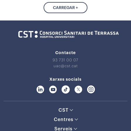
CARREGAR +
Contacte
93 731 00 07
uac@cst.cat
Xarxes socials
CST
Centres
Serveis