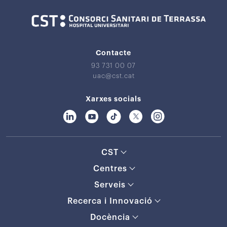
Contacte
93 731 00 07
uac@cst.cat
Xarxes socials
CST
Centres
Serveis
Recerca i Innovació
Docència