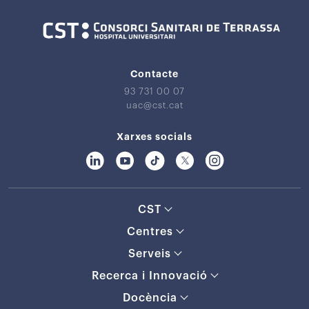
Contacte
93 731 00 07
uac@cst.cat
Xarxes socials
CST
Centres
Serveis
Recerca i Innovació
Docència