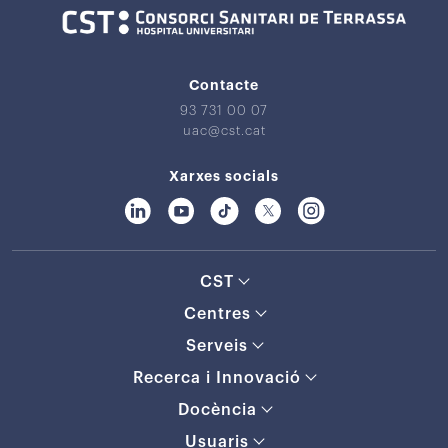
Contacte
93 731 00 07
uac@cst.cat
Xarxes socials
CST
Centres
Serveis
Recerca i Innovació
Docència
Usuaris