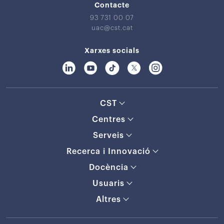
Contacte
93 731 00 07
uac@cst.cat
Xarxes socials
CST
Centres
Serveis
Recerca i Innovació
Docència
Usuaris
Altres