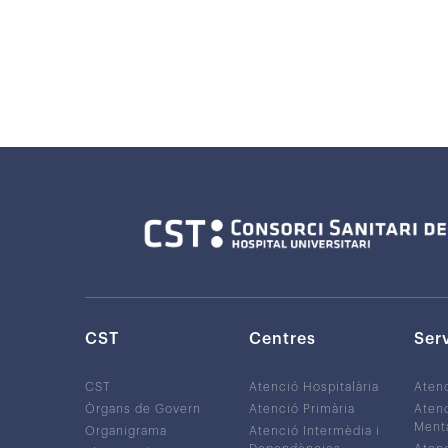
CST
Centres
Ser
CST
Atenció Hospitalària
Aten
Òrgans de Govern
Atenció Primària
Atenc
Ment
Organigrama
Atenció Intermèdia i