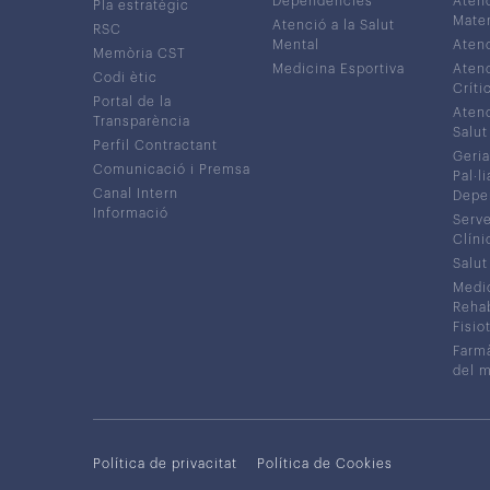
Dependències
Atenc
Pla estratègic
Mater
Atenció a la Salut
RSC
Mental
Atenc
Memòria CST
Medicina Esportiva
Atenc
Codi ètic
Críti
Portal de la
Atenc
Transparència
Salut
Perfil Contractant
Geria
Comunicació i Premsa
Pal·li
Canal Intern
Depe
Informació
Serve
Clíni
Salut
Medic
Rehabi
Fisiot
Farmà
del 
Política de privacitat
Política de Cookies