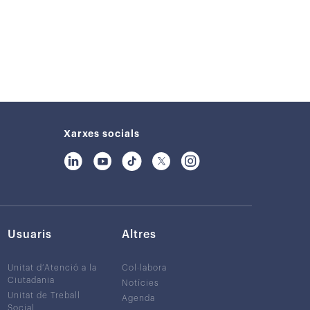
Xarxes socials
Usuaris
Altres
Unitat d’Atenció a la
Col·labora
Ciutadania
Notícies
Unitat de Treball
Agenda
Social