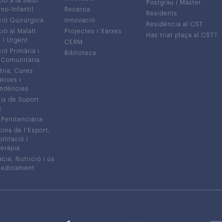
ió a la Salut
Postgrau i Màster
no-Infantil
Recerca
Residents
ió Quirúrgica
Innovació
Residència al CST
ió al Malalt
Projectes i Xarxes
Has triat plaça al CST?
c i Urgent
CERM
ió Primària i
Biblioteca
 Comunitària
tria, Cures
atives i
ndències
is de Suport
c
 Penitenciària
ina de l’Esport,
litació i
eràpia
cia, Nutrició i ús
medicament