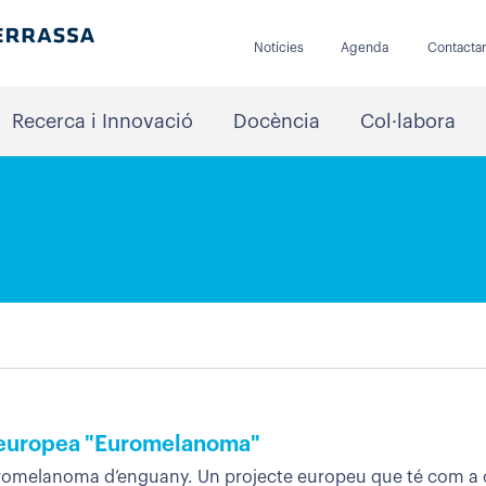
Notícies
Agenda
Contacta
Recerca i Innovació
Docència
Col·labora
a
a europea "Euromelanoma"
Euromelanoma d’enguany. Un projecte europeu que té com a o