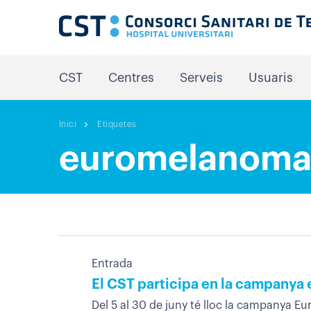
CST
Centres
Serveis
Usuaris
Inici
Etiquetes
euromelanom
Entrada
El CST participa en la campany
Del 5 al 30 de juny té lloc la campanya 