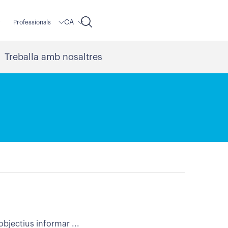
CA
r
Professionals
Treballa amb nosaltres
bjectius informar ...