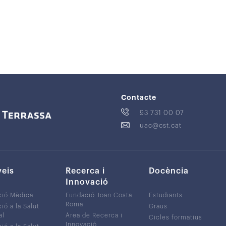
Contacte
93 731 00 07
uac@cst.cat
veis
Recerca i
Docència
Innovació
ció Mèdica
Fundació Joan Costa
Estudiants
Roma
ió a la Salut
Graus
al
Àrea de Recerca i
Cicles formatius
Innovació