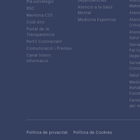
Dependències
Atenc
Pla estratègic
Mater
Atenció a la Salut
RSC
Mental
Atenc
Memòria CST
Medicina Esportiva
Atenc
Codi ètic
Críti
Portal de la
Atenc
Transparència
Salut
Perfil Contractant
Geria
Comunicació i Premsa
Pal·li
Canal Intern
Depe
Informació
Serve
Clíni
Salut
Medic
Rehabi
Fisiot
Farmà
del 
Política de privacitat
Política de Cookies