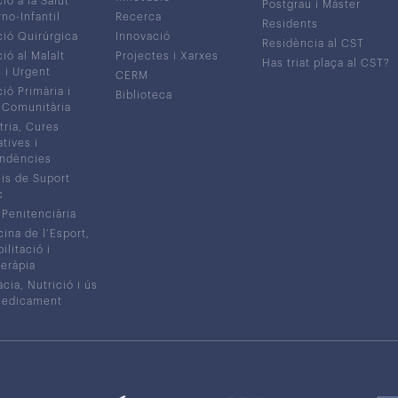
ió a la Salut
Postgrau i Màster
no-Infantil
Recerca
Residents
ió Quirúrgica
Innovació
Residència al CST
ió al Malalt
Projectes i Xarxes
Has triat plaça al CST?
c i Urgent
CERM
ió Primària i
Biblioteca
 Comunitària
tria, Cures
atives i
ndències
is de Suport
c
 Penitenciària
ina de l’Esport,
litació i
eràpia
cia, Nutrició i ús
medicament