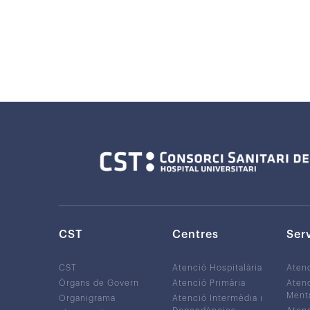
CST
Centres
Ser
CST
Atenció Hospitalària
Aten
Òrgans de Govern
Atenció Primària
Atenc
Ment
Organigrama
Atenció Intermèdia i