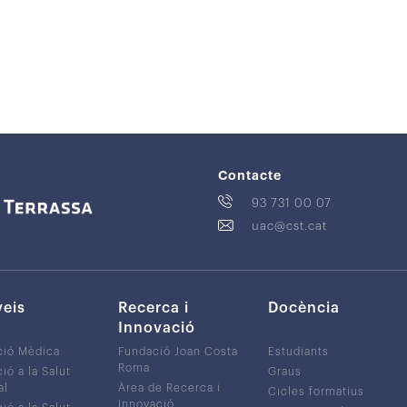
Contacte
93 731 00 07
uac@cst.cat
veis
Recerca i
Docència
Innovació
ció Mèdica
Fundació Joan Costa
Estudiants
Roma
ió a la Salut
Graus
al
Àrea de Recerca i
Cicles formatius
Innovació