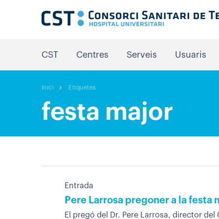
CST
Centres
Serveis
Usuaris
Inici
Etiquetes
festa major
Entrada
Pere Larrosa pregoner a la festa 
El pregó del Dr. Pere Larrosa, director del 