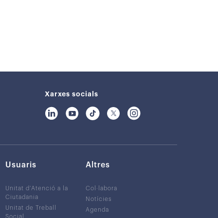
Xarxes socials
Usuaris
Altres
Unitat d’Atenció a la
Col·labora
Ciutadania
Notícies
Unitat de Treball
Agenda
Social