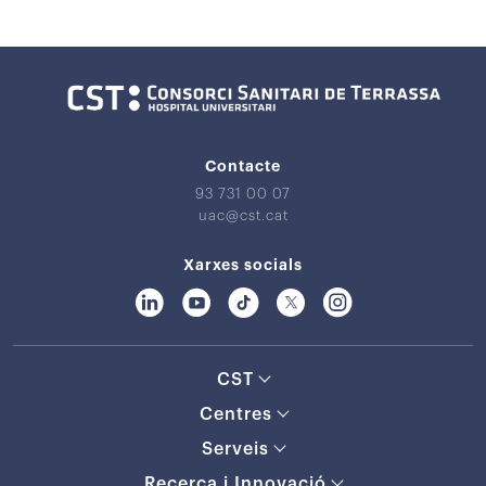
Contacte
93 731 00 07
uac@cst.cat
Xarxes socials
CST
Centres
Serveis
Recerca i Innovació