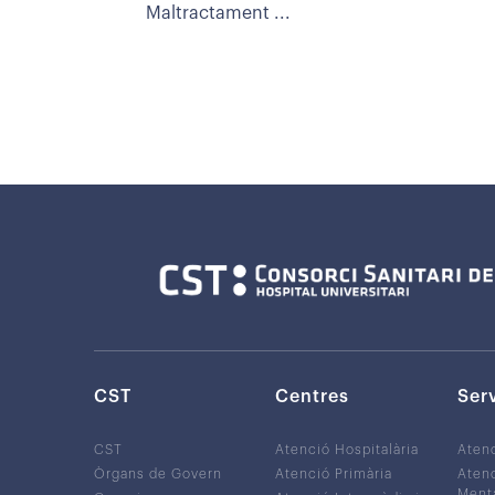
Maltractament ...
CST
Centres
Ser
CST
Atenció Hospitalària
Aten
Òrgans de Govern
Atenció Primària
Atenc
Ment