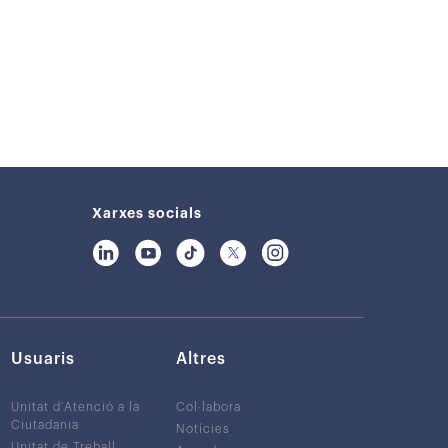
Xarxes socials
Usuaris
Altres
Unitat d’Atenció a la
Col·labora
Ciutadania
Notícies
Unitat de Treball