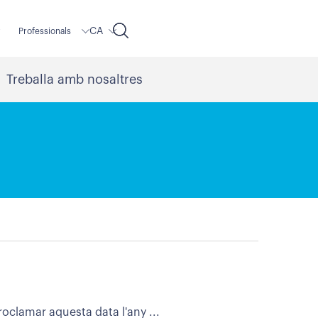
CA
r
Professionals
Treballa amb nosaltres
oclamar aquesta data l'any ...