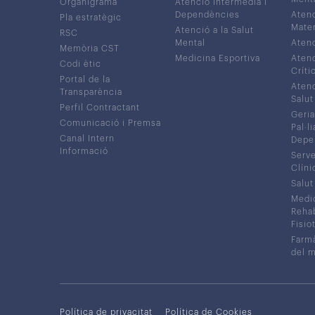
Organigrama
Atenció Intermèdia i
Dependències
Atenc
Pla estratègic
Mater
Atenció a la Salut
RSC
Mental
Atenc
Memòria CST
Medicina Esportiva
Atenc
Codi ètic
Críti
Portal de la
Atenc
Transparència
Salut
Perfil Contractant
Geria
Comunicació i Premsa
Pal·li
Canal Intern
Depe
Informació
Serve
Clíni
Salut
Medic
Rehabi
Fisiot
Farmà
del 
Política de privacitat
Política de Cookies