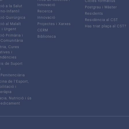
Cicles formatius
Innovació
ió a la Salut
Postgrau i Màster
no-Infantil
Recerca
Residents
ió Quirúrgica
Innovació
Residència al CST
ió al Malalt
Projectes i Xarxes
Has triat plaça al CST?
c i Urgent
CERM
ió Primària i
Biblioteca
 Comunitària
tria, Cures
atives i
ndències
is de Suport
c
 Penitenciària
ina de l’Esport,
litació i
eràpia
cia, Nutrició i ús
medicament