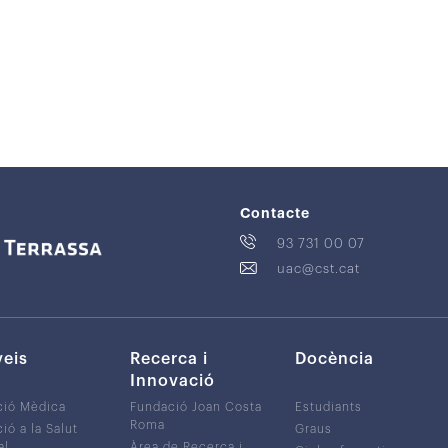
Contacte
93 731 00 07
uac@cst.cat
veis
Recerca i
Docència
Innovació
ció Mèdica
Fundació Joan Costa
Estudiants
Roma
ió a la Salut
Graus
al
Àrea de Recerca i