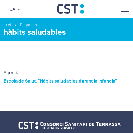
CA
Inici
Etiquetes
hàbits saludables
Agenda
Escola de Salut. "Hàbits saludables durant la infància"