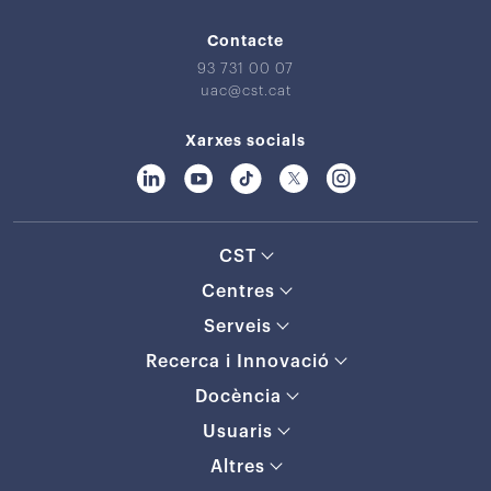
Contacte
93 731 00 07
uac@cst.cat
Xarxes socials
CST
Centres
Serveis
Recerca i Innovació
Docència
Usuaris
Altres