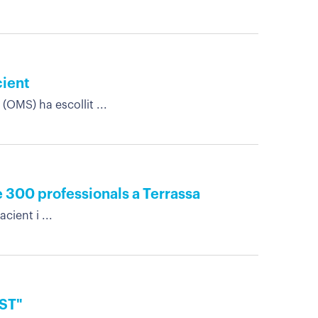
cient
(OMS) ha escollit ...
e 300 professionals a Terrassa
cient i ...
CST"