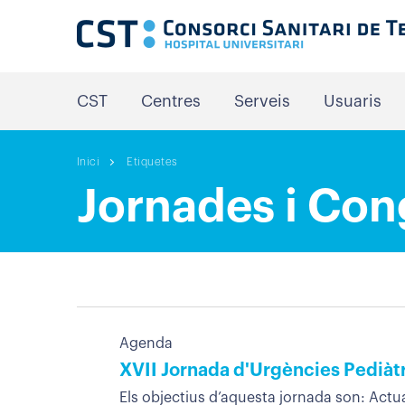
CST
Centres
Serveis
Usuaris
Inici
Etiquetes
Jornades i Con
Agenda
XVII Jornada d'Urgències Pediàtri
Els objectius d’aquesta jornada son: Actual