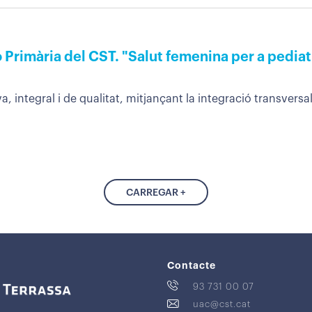
 Primària del CST. "Salut femenina per a pediat
 integral i de qualitat, mitjançant la integració transversal
CARREGAR +
Contacte
93 731 00 07
uac@cst.cat