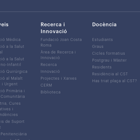
veis
Recerca i
Docència
Innovació
ció Mèdica
Fundació Joan Costa
Estudiants
Roma
ió a la Salut
Graus
al
Àrea de Recerca i
Cicles formatius
Innovació
ió a la Salut
Postgrau i Màster
no-Infantil
Recerca
Residents
ió Quirúrgica
Innovació
Residència al CST
ió al Malalt
Projectes i Xarxes
Has triat plaça al CST?
c i Urgent
CERM
ió Primària i
Biblioteca
 Comunitària
tria, Cures
atives i
ndències
is de Suport
c
 Penitenciària