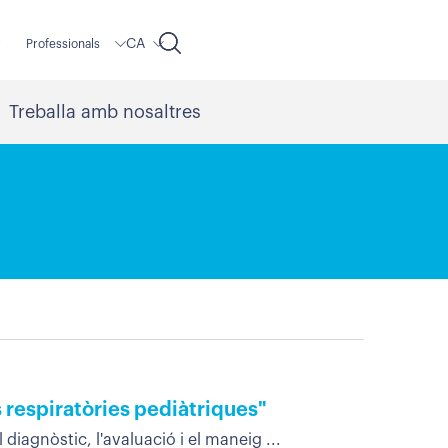
CA
r
Professionals
Treballa amb nosaltres
s respiratòries pediàtriques"
diagnòstic, l'avaluació i el maneig ...