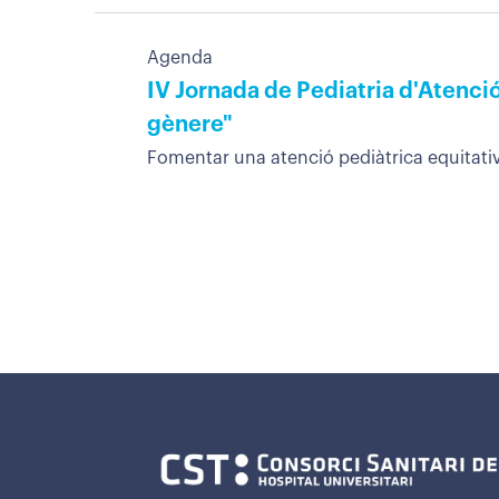
Agenda
IV Jornada de Pediatria d'Atenció
gènere"
Fomentar una atenció pediàtrica equitativa,