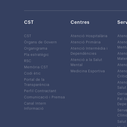
CST
Centres
Ser
CST
Atenció Hospitalària
Aten
Òrgans de Govern
Atenció Primària
Atenc
Ment
Organigrama
Atenció Intermèdia i
Dependències
Atenc
Pla estratègic
Mater
Atenció a la Salut
RSC
Mental
Atenc
Memòria CST
Medicina Esportiva
Atenc
Codi ètic
Críti
Portal de la
Atenc
Transparència
Salut
Perfil Contractant
Geria
Comunicació i Premsa
Pal·li
Canal Intern
Depe
Informació
Serve
Clíni
Salut