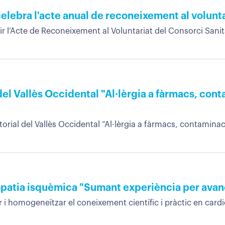
celebra l'acte anual de reconeixement al volunta
lir l’Acte de Reconeixement al Voluntariat del Consorci Sanita
 del Vallès Occidental "Al·lèrgia a fàrmacs, con
itorial del Vallès Occidental “Al·lèrgia a fàrmacs, contaminaci
opatia isquèmica "Sumant experiència per avan
r i homogeneïtzar el coneixement científic i pràctic en cardi