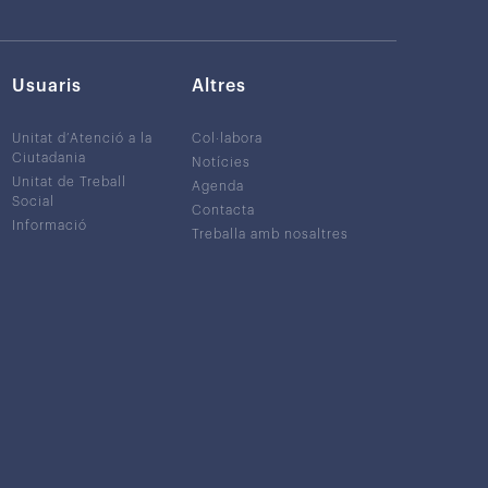
Usuaris
Altres
Unitat d’Atenció a la
Col·labora
Ciutadania
Notícies
Unitat de Treball
Agenda
Social
Contacta
Informació
Treballa amb nosaltres