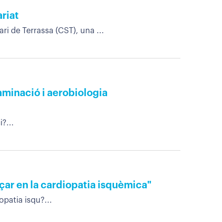
riat
ri de Terrassa (CST), una ...
taminació i aerobiologia
?...
çar en la cardiopatia isquèmica"
opatia isqu?...