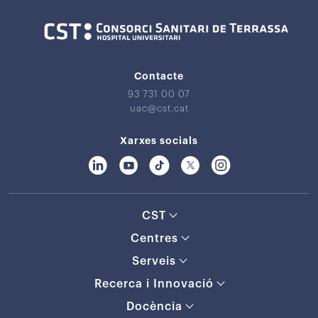
Contacte
93 731 00 07
uac@cst.cat
Xarxes socials
CST
Centres
Serveis
Recerca i Innovació
Docència