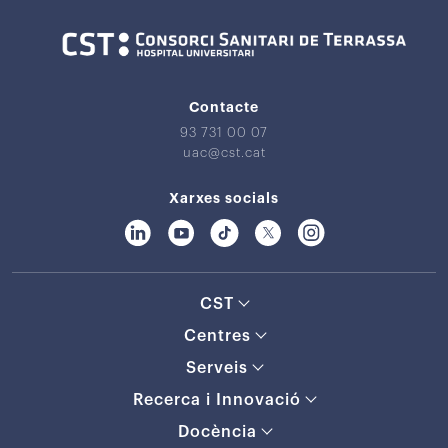
Contacte
93 731 00 07
uac@cst.cat
Xarxes socials
CST
Centres
Serveis
Recerca i Innovació
Docència