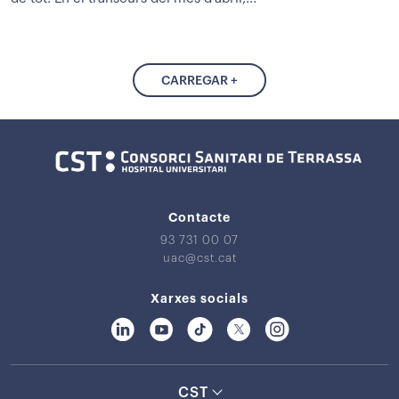
CARREGAR +
Contacte
93 731 00 07
uac@cst.cat
Xarxes socials
CST