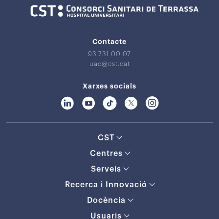
Contacte
93 731 00 07
uac@cst.cat
Xarxes socials
CST
Centres
Serveis
Recerca i Innovació
Docència
Usuaris