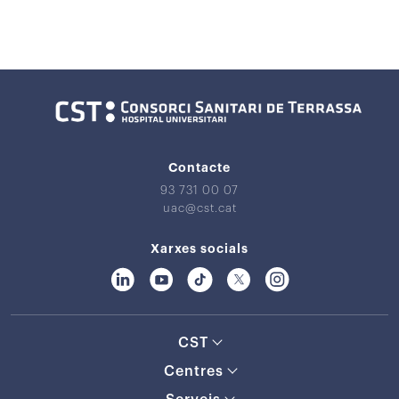
Contacte
93 731 00 07
uac@cst.cat
Xarxes socials
CST
Centres