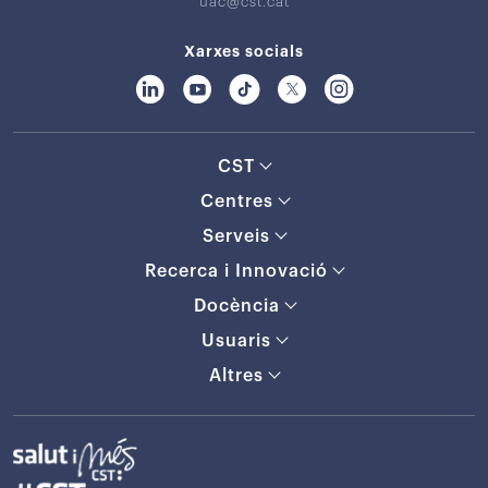
uac@cst.cat
Xarxes socials
CST
Centres
Serveis
Recerca i Innovació
Docència
Usuaris
Altres